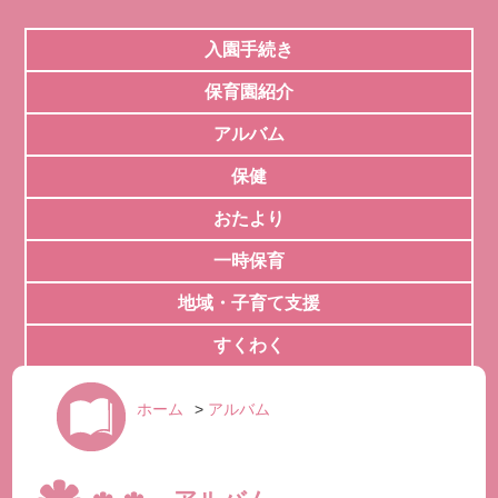
入園手続き
保育園紹介
アルバム
保健
おたより
一時保育
地域・子育て支援
すくわく
ホーム
>
アルバム