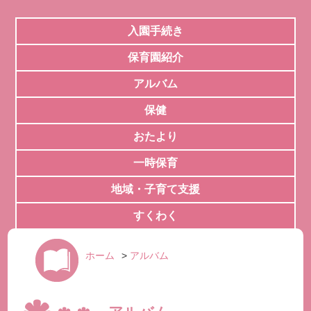
入園手続き
保育園紹介
アルバム
保健
おたより
一時保育
地域・子育て支援
すくわく
ホーム
>
アルバム