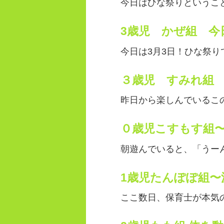
今日はひな祭りということ
3歳児 かぜ組 今
今日は3月3日！ひな祭り
３歳児 すみれ組
昨日から楽しんでいるこの
０歳児こすもす組
朝遊んでいると、「うーん
1歳児たんぽぽ組〜
ここ数日、保育士が本気の