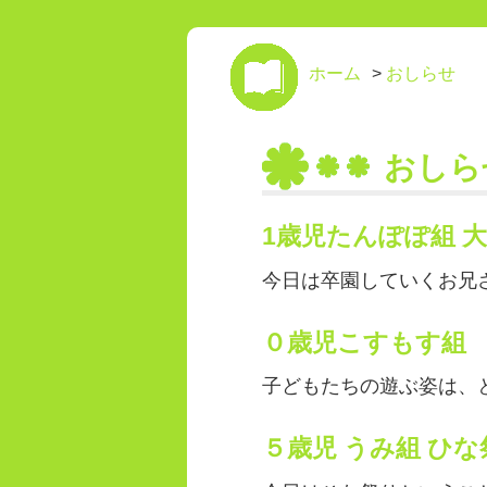
ホーム
>
おしらせ
おしら
1歳児たんぽぽ組 
今日は卒園していくお兄さ
０歳児こすもす組
子どもたちの遊ぶ姿は、と
５歳児 うみ組 ひ