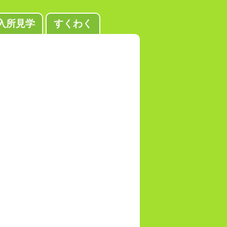
入所見学
すくわく