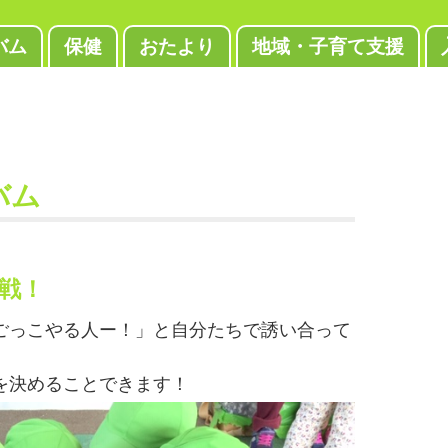
バム
保健
おたより
地域・子育て支援
バム
作戦！
ごっこやる人ー！」と自分たちで誘い合って
を決めることできます！