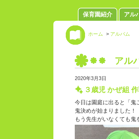
保育園紹介
アル
ホーム
>
アルバム
アル
2020年3月3日
３歳児 かぜ組 
今日は園庭に出ると「鬼
鬼決めが始まりました！
もう先生がいなくても鬼